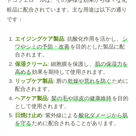
粧品に配合されています。主な用途は以下の通り
です：
エイジングケア製品
: 抗酸化作用を活かし、
シ
ワやシミの予防・改善
を目的とした製品に配
合されます。
保湿クリーム
: 細胞膜を保護し、
肌の保湿力を
高める
効果を期待して使用されます。
リップケア製品
: 唇の
乾燥や荒れを防ぐ
ために
配合されます。
ヘアケア製品
:
髪の毛や頭皮の健康維持
を目的
として使用されます。
日焼け止め
: 紫外線による
酸化ダメージから肌
を守る
ために配合されることがあります。