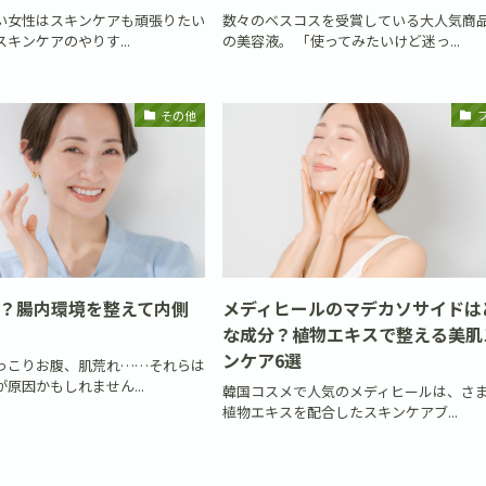
い女性はスキンケアも頑張りたい
数々のベスコスを受賞している大人気商
キンケアのやりす...
の美容液。 「使ってみたいけど迷っ...
その他
？腸内環境を整えて内側
メディヒールのマデカソサイドは
な成分？植物エキスで整える美肌
ンケア6選
っこりお腹、肌荒れ……それらは
原因かもしれません...
韓国コスメで人気のメディヒールは、さ
植物エキスを配合したスキンケアブ...