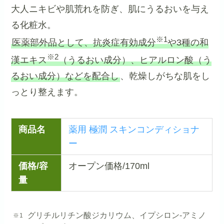
大人ニキビや肌荒れを防ぎ、肌にうるおいを与え
る化粧水。
※1
医薬部外品として、抗炎症有効成分
や3種の和
※2
漢エキス
（うるおい成分）、ヒアルロン酸（う
るおい成分）などを配合し
、乾燥しがちな肌をし
っとり整えます。
商品名
薬用 極潤 スキンコンディショナ
ー
価格/容
オープン価格/170ml
量
グリチルリチン酸ジカリウム、イプシロン-アミノ