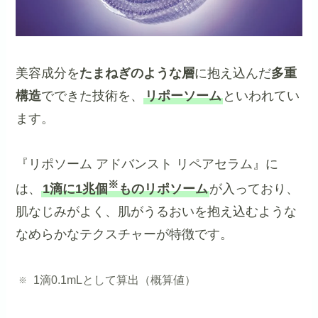
美容成分を
たまねぎのような層
に抱え込んだ
多重
構造
でできた技術を、
リポーソーム
といわれてい
ます。
『リポソーム アドバンスト リペアセラム』に
※
は、
1滴に1兆個
ものリポソーム
が入っており、
肌なじみがよく、肌がうるおいを抱え込むような
なめらかなテクスチャーが特徴です。
1滴0.1mLとして算出（概算値）