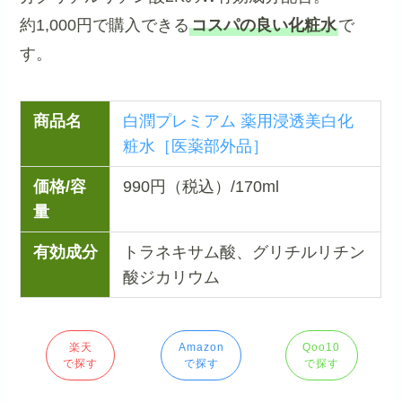
約1,000円で購入できる
コスパの良い化粧水
で
す。
商品名
白潤プレミアム 薬用浸透美白化
粧水［医薬部外品］
価格/容
990円（税込）/170ml
量
有効成分
トラネキサム酸、グリチルリチン
酸ジカリウム
楽天
Amazon
Qoo10
で探す
で探す
で探す