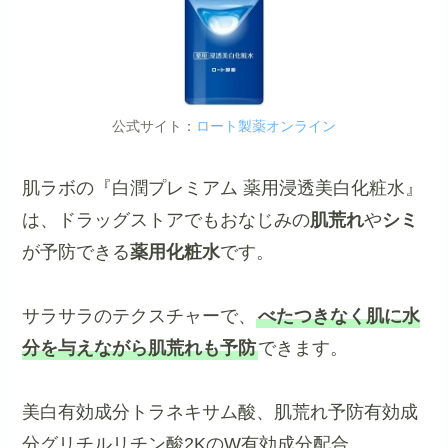
公式サイト：
ロート製薬オンライン
肌ラボの『白潤プレミアム 薬用浸透美白化粧水』
は、ドラッグストアでもおなじみの
肌荒れ
や
シミ
が予防できる
薬用化粧水
です。
サラサラのテクスチャーで、
べたつきなく肌に水
分を与えながら肌荒れも予防
できます。
美白有効成分トラネキサム酸、肌荒れ予防有効成
分グリチルリチン酸2KのW有効成分配合。