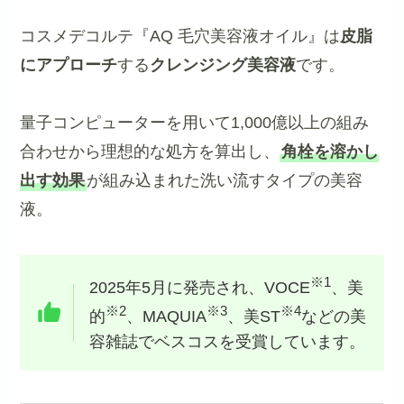
コスメデコルテ『AQ 毛穴美容液オイル』は
皮脂
にアプローチ
する
クレンジング美容液
です。
量子コンピューターを用いて1,000億以上の組み
合わせから理想的な処方を算出し、
角栓を溶かし
出す効果
が組み込まれた洗い流すタイプの美容
液。
※1
2025年5月に発売され、VOCE
、美
※2
※3
※4
的
、MAQUIA
、美ST
などの美
容雑誌でベスコスを受賞しています。