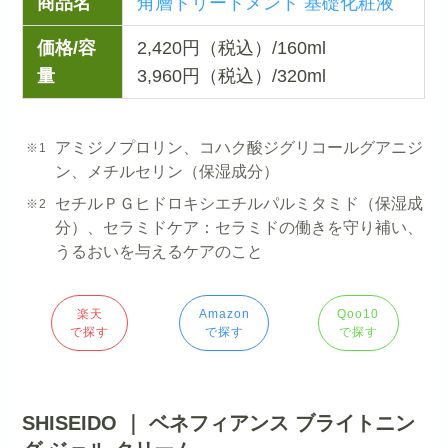
商品名
角層トリートメント 基礎化粧液
価格/容
2,420円（税込）/160ml
量
3,960円（税込）/320ml
アミジノプロリン、コハク酸ジグリコールグアニジ
ン、メチルセリン（保湿成分）
セチルＰＧヒドロキシエチルパルミタミド（保湿成
分）、セラミドケア：セラミドの働きを守り補い、
うるおいを与えるケアのこと
楽天
Amazon
Qoo10
で探す
で探す
で探す
SHISEIDO ｜ ベネフィアンス ブライトニン