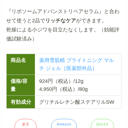
『リポソームアドバンストリペアセラム』と合わ
せて使うと2品で
リッチなケア
ができます。
乾燥による小ジワを目立たなくします。（効能評
価試験済み）
商品名
薬用雪肌精 ブライトニング マル
チ ジェル［医薬部外品］
価格/容
924円（税込）/12g
量
4,950円（税込）/80g
有効成分
グリチルレチン酸ステアリルSW
楽天
Amazon
Qoo10