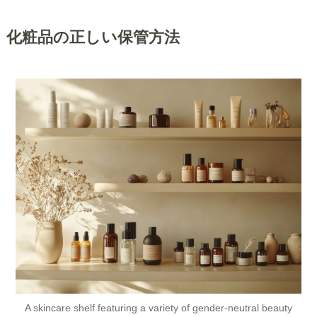
化粧品の正しい保管方法
A skincare shelf featuring a variety of gender-neutral beauty