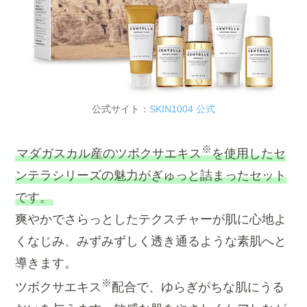
公式サイト：
SKIN1004 公式
※
マダガスカル産のツボクサエキス
を使用したセ
ンテラシリーズの魅力がぎゅっと詰まったセット
です。
爽やかでさらっとしたテクスチャーが肌に心地よ
くなじみ、みずみずしく透き通るような素肌へと
導きます。
※
ツボクサエキス
配合で、ゆらぎがちな肌にうる