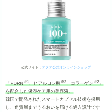
公式サイト：
アヌア公式オンラインショップ
※1
※2
※2
「PDRN
、ヒアルロン酸
、コラーゲン
」
を配合した保湿ケア用の美容液。
韓国で開発されたスマートカプセル技術を採用
し、角質層までうるおいを届ける処方設計です