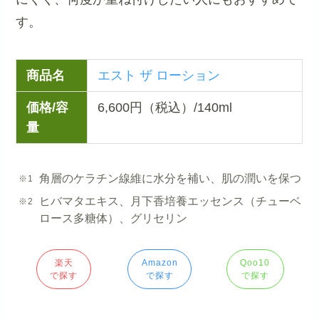
す。
商品名
エスト ザ ローション
価格/容
6,600円（税込）/140ml
量
角層のケラチン線維に水分を補い、肌の潤いを保つ
ヒバマタエキス、月下香培養エッセンス（チューベ
ロース多糖体）、グリセリン
楽天
Amazon
Qoo10
で探す
で探す
で探す