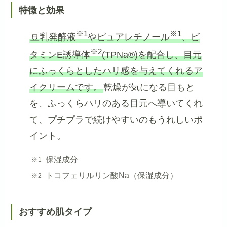
特徴と効果
※1
※1
豆乳発酵液
やピュアレチノール
、ビ
※2
タミンE誘導体
(TPNa®)を配合し、目元
にふっくらとしたハリ感を与えてくれるア
イクリームです。
乾燥が気になる目もと
を、ふっくらハリのある目元へ導いてくれ
て、プチプラで続けやすいのもうれしいポ
イント。
保湿成分
トコフェリルリン酸Na（保湿成分）
おすすめ肌タイプ