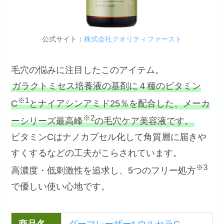
公式サイト：
株式会社クオリティファースト
毛穴の悩みに注目したこのアイテム。
ガラクトミセス培養液の基剤に４種のビタミン
※1
C
とナイアシンアミド25％を配合した、メーカ
※2
ーシリーズ最高峰
の毛穴ケア美容液です。
ビタミンCはナノカプセル化して角質層に届きや
すくするなどの工夫がこらされています。
※3
高濃度・低刺激性を追求し、5つのフリー処方
で優しい使い心地です。
商品名
ダーマレーザー* ウルセラC