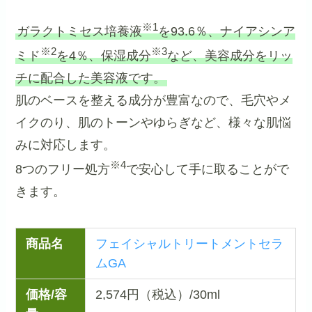
※1
ガラクトミセス培養液
を93.6％、ナイアシンア
※2
※3
ミド
を4％、保湿成分
など、美容成分をリッ
チに配合した美容液です。
肌のベースを整える成分が豊富なので、毛穴やメ
イクのり、肌のトーンやゆらぎなど、様々な肌悩
みに対応します。
※4
8つのフリー処方
で安心して手に取ることがで
きます。
商品名
フェイシャルトリートメントセラ
ムGA
価格/容
2,574円（税込）/30ml