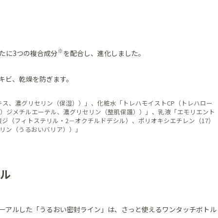
※
たに3つの複合成分
を配合し、進化しました。
キビ、乾燥を防ぎます。
キス、濃グリセリン（保湿））」、化粧水「トレハモイストCP（トレハロー
7）ジメチルエーテル、濃グリセリン（整肌保護））」、乳液「エモリエント
酸ジ（フィトステリル・2－オクチルドデシル）、ポリオキシエチレン（17）
セリン（うるおいバリア））」
ル
ーアルした「うるおい密封ライン」は、さっと使えるワンタッチボトル