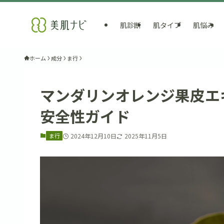
肌診断
肌タイプ
肌悩み
ホーム
成分
ま行
マンダリンオレンジ果皮エ
安全性ガイド
ま行
2024年12月10日
2025年11月5日