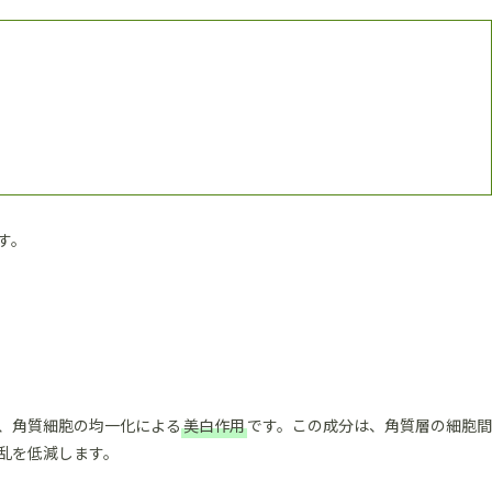
す。
、角質細胞の均一化による
美白作用
です。この成分は、角質層の細胞間
乱を低減します。