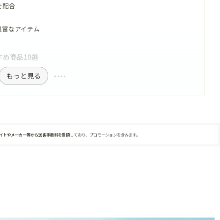
を配合
豊富なアイテム
め商品10選
もっと見る
サイトやメーカー等から送客手数料を受領
しており、プロモーションを含みます。