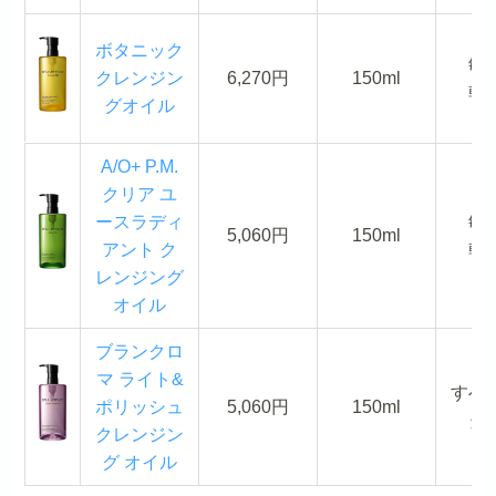
ボタニック
敏
クレンジン
6,270円
150ml
乾
グオイル
A/O+ P.M.
クリア ユ
ースラディ
敏
5,060円
150ml
アント ク
乾
レンジング
オイル
ブランクロ
マ ライト&
すべ
ポリッシュ
5,060円
150ml
タ
クレンジン
グ オイル