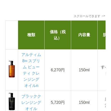
スクロールできます
商
品
価格（税
種類
内容量
肌タ
画
込）
像
アルティム
8∞ スブリ
ム ビュー
すべ
6,270円
150ml
ティ クレ
タ
ンジング
オイルn
ブラックク
脂
レンジング
5,720円
150ml
混
オイル