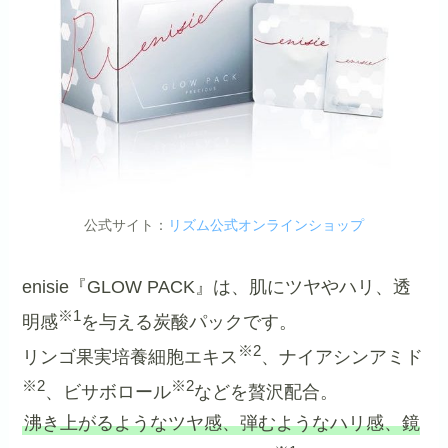
公式サイト：
リズム公式オンラインショップ
enisie『GLOW PACK』は、肌にツヤやハリ、透
※1
明感
を与える炭酸パックです。
※2
リンゴ果実培養細胞エキス
、ナイアシンアミド
※2
※2
、ビサボロール
などを贅沢配合。
沸き上がるようなツヤ感、弾むようなハリ感、鏡