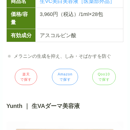
商品名
生VC美白美容液［医薬部外品］
価格/容
3,960円（税込）/1ml×28包
量
有効成分
アスコルビン酸
メラニンの生成を抑え、しみ・そばかすを防ぐ
楽天
Amazon
Qoo10
で探す
で探す
で探す
Yunth ｜ 生VAダーマ美容液