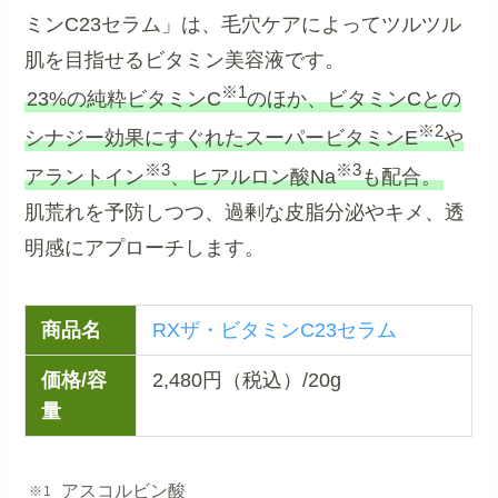
ミンC23セラム」は、毛穴ケアによってツルツル
肌を目指せるビタミン美容液です。
※1
23%の純粋ビタミンC
のほか、ビタミンCとの
※2
シナジー効果にすぐれたスーパービタミンE
や
※3
※3
アラントイン
、ヒアルロン酸Na
も配合。
肌荒れを予防しつつ、過剰な皮脂分泌やキメ、透
明感にアプローチします。
商品名
RXザ・ビタミンC23セラム
価格/容
2,480円（税込）/20g
量
アスコルビン酸