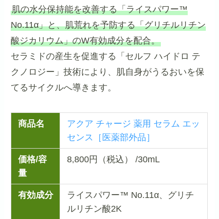
肌の水分保持能を改善する「ライスパワー™
No.11α」と、肌荒れを予防する「グリチルリチン
酸ジカリウム」のW有効成分を配合。
セラミドの産生を促進する「セルフ ハイドロ テ
クノロジー」技術により、肌自身がうるおいを保
てるサイクルへ導きます。
商品名
アクア チャージ 薬用 セラム エッ
センス［医薬部外品］
価格/容
8,800円（税込） /30mL
量
有効成分
ライスパワー™ No.11α、グリチ
ルリチン酸2K