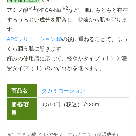
※1
※2
アミノ酸
やPCA-Na
など、肌にもともと存在
するうるおい成分を配合し、乾燥から肌を守りま
す。
APSソリューション10
の後に重ねることで、ふっ
くら潤う肌に導きます。
好みの使用感に応じて、軽やかタイプ（Ⅰ）と濃
密タイプ（Ⅱ）のいずれかを選べます。
商品名
タカミローション
価格/容
4,510円（税込） /120mL
量
アミノ酸: クレアチン、アルギニン（保湿成分）