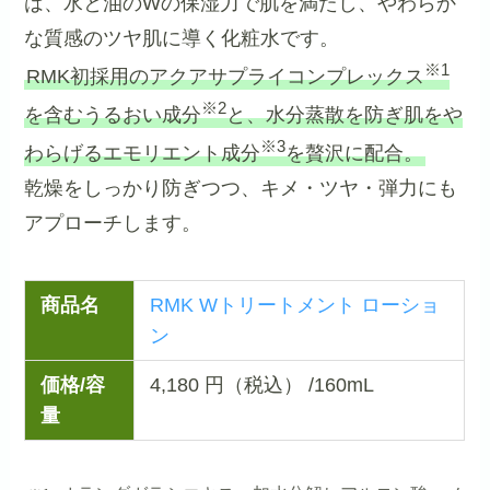
は、水と油のWの保湿力で肌を満たし、やわらか
な質感のツヤ肌に導く化粧水です。
※1
RMK初採用のアクアサプライコンプレックス
※2
を含むうるおい成分
と、水分蒸散を防ぎ肌をや
※3
わらげるエモリエント成分
を贅沢に配合。
乾燥をしっかり防ぎつつ、キメ・ツヤ・弾力にも
アプローチします。
商品名
RMK Wトリートメント ローショ
ン
価格/容
4,180 円（税込） /160mL
量