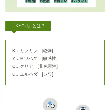
『KYCU』とは？
K…カラカラ [乾燥]
Y…ヨワハダ [敏感性]
C…クリア [非色素性]
U…ユルハダ [シワ]