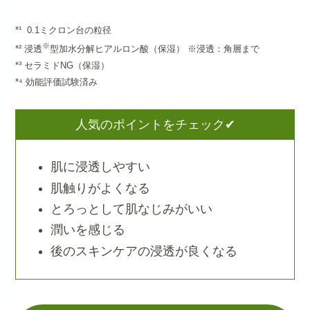
*¹ 0.1ミクロン台の粒径
※
*² 浸透
型加水分解ヒアルロン酸（保湿） ※浸透：角層まで
*³ セラミドNG（保湿）
*⁴ 効能評価試験済み
人気のポイントをチェック✔
肌に浸透しやすい
肌触りがよくなる
とろっとして肌なじみがいい
潤いを感じる
後のスキンケアの浸透が良くなる