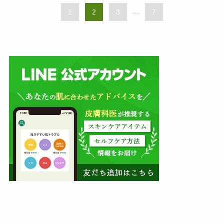
1
2
3
...
7