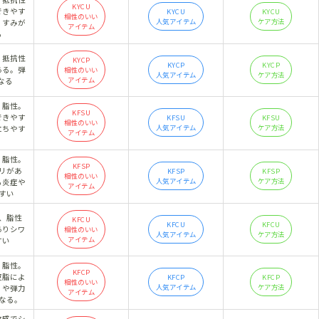
KYCU
できやす
KYCU
KYCU
相性のいい
人気アイテム
ケア方法
くすみが
アイテム
る
、抵抗性
KYCP
KYCP
KYCP
ある。弾
相性のいい
人気アイテム
ケア方法
アイテム
になる
、脂性。
KFSU
できやす
KFSU
KFSU
相性のいい
人気アイテム
ケア方法
立ちやす
アイテム
、脂性。
KFSP
リがあ
KFSP
KFSP
相性のいい
人気アイテム
ケア方法
る炎症や
アイテム
すい
、脂性
KFCU
KFCU
KFCU
ありシワ
相性のいい
人気アイテム
ケア方法
アイテム
すい
、脂性。
KFCP
皮脂によ
KFCP
KFCP
相性のいい
人気アイテム
ケア方法
りや弾力
アイテム
なる。
敏感でシ