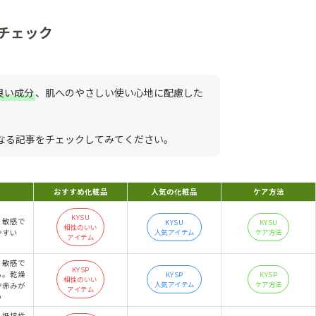
チェック
良い成分
、肌へのやさしい使い心地に配慮した
なる記事をチェックしてみてください。
おすすめ化粧品
人気の化粧品
ケ
ア方法
KYSU
、敏感で
KYSU
KYSU
相性のいい
やすい
人気アイテム
ケア方法
アイテム
、敏感で
KYSP
る。乾燥
KYSP
KYSP
相性のいい
人気アイテム
ケア方法
や赤みが
アイテム
い
、抵抗性