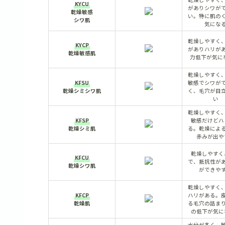
KYCU
がありシワが
乾燥敏感
い。特に肌の
シワ肌
気にな
乾燥しやすく
KYCP
がありハリが
乾燥敏感肌
力低下が気
乾燥しやすく
KFSU
敏感でシワが
乾燥シミシワ肌
く、毛穴が目
い
乾燥しやすく
KFSP
敏感だけどハ
乾燥シミ肌
る。乾燥によ
赤みが出や
乾燥しやすく
KFCU
で、抵抗性が
乾燥シワ肌
ができや
乾燥しやすく
KFCP
ハリがある。
乾燥肌
る毛穴の詰ま
の低下が気に
水分が多く、