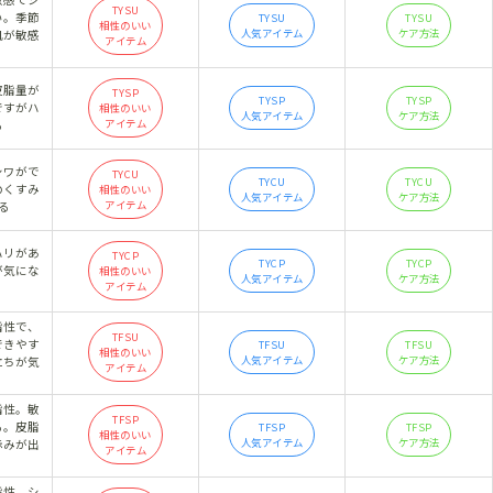
TYSU
い。季節
TYSU
TYSU
相性のいい
人気アイテム
ケア方法
肌が敏感
アイテム
。
皮脂量が
TYSP
TYSP
TYSP
ですがハ
相性のいい
人気アイテム
ケア方法
アイテム
る
シワがで
TYCU
TYCU
TYCU
のくすみ
相性のいい
人気アイテム
ケア方法
アイテム
る
ハリがあ
TYCP
TYCP
TYCP
が気にな
相性のいい
人気アイテム
ケア方法
アイテム
脂性で、
TFSU
できやす
TFSU
TFSU
相性のいい
人気アイテム
ケア方法
立ちが気
アイテム
脂性。敏
TFSP
る。皮脂
TFSP
TFSP
相性のいい
人気アイテム
ケア方法
赤みが出
アイテム
脂性。シ