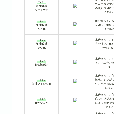
TYSU
ワができやす
脂性敏感
の変わり目に
シミシワ肌
になる
TYSP
水分が多く、
脂性敏感
普通で、敏感
シミ肌
リがあ
TYCU
水分が多く、
脂性敏感
きやすい。肌
シワ肌
が気にな
水分が多く、
TYCP
る。肌の弾力
脂性敏感肌
る
水分が多く、
TFSU
敏感。シワが
脂性シミシワ肌
い。毛穴の目
になる
水分が多く、
TFSP
感でハリがあ
脂性シミ肌
による炎症や
やすい
水分が多く、