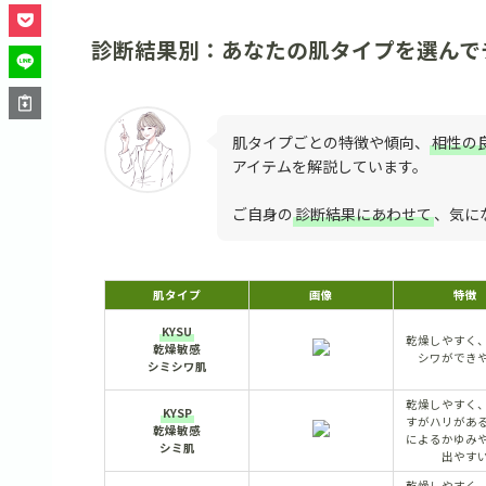
診断結果別：あなたの肌タイプを選んで
肌タイプごとの特徴や傾向、
相性の
アイテムを解説しています。
ご自身の
診断結果にあわせて
、気に
肌タイプ
画像
特徴
KYSU
乾燥しやすく
乾燥敏感
シワができ
シミシワ肌
乾燥しやすく
KYSP
すがハリがあ
乾燥敏感
によるかゆみ
シミ肌
出やす
乾燥しやすく